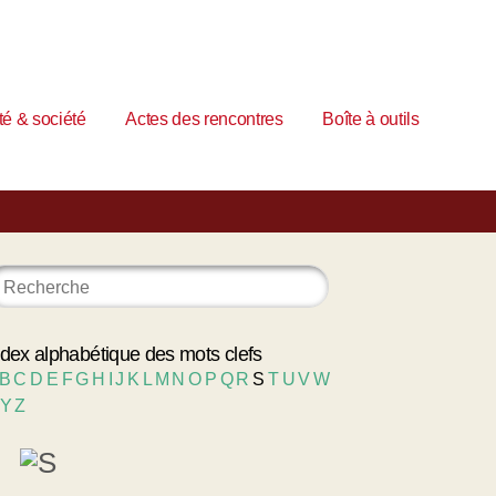
é & société
Actes des rencontres
Boîte à outils
ndex alphabétique des mots clefs
B
C
D
E
F
G
H
I
J
K
L
M
N
O
P
Q
R
S
T
U
V
W
Y
Z