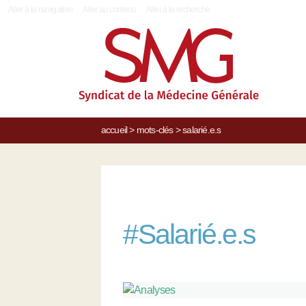
|
Aller à la navigation
Aller au contenu
Aller à la recherche
accueil
>
mots-clés
>
salarié.e.s
#
Salarié.e.s