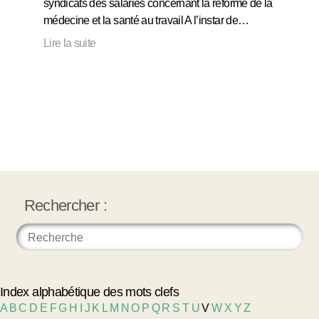
syndicats des salariés concernant la réforme de la
médecine et la santé au travail A l’instar de…
Lire la suite
Rechercher :
Index alphabétique des mots clefs
A
B
C
D
E
F
G
H
I
J
K
L
M
N
O
P
Q
R
S
T
U
V
W
X
Y
Z