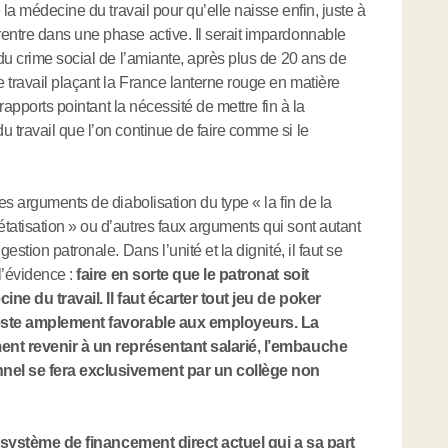
 la médecine du travail pour qu’elle naisse enfin, juste à
ntre dans une phase active. Il serait impardonnable
du crime social de l’amiante, après plus de 20 ans de
 travail plaçant la France lanterne rouge en matière
rapports pointant la nécessité de mettre fin à la
 travail que l’on continue de faire comme si le
s arguments de diabolisation du type « la fin de la
atisation » ou d’autres faux arguments qui sont autant
stion patronale. Dans l’unité et la dignité, il faut se
l’évidence :
faire en sorte que le patronat soit
ne du travail. Il faut écarter tout jeu de poker
 reste amplement favorable aux employeurs. La
ment revenir à un représentant salarié, l’embauche
nnel se fera exclusivement par un collège non
e système de financement direct actuel qui a sa part