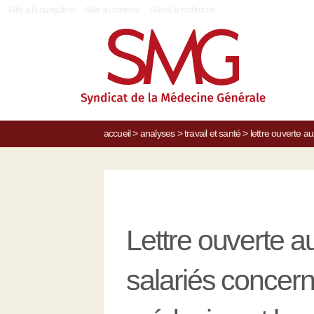
|
Aller à la navigation
Aller au contenu
Aller à la recherche
accueil
>
analyses
>
travail et santé
>
lettre ouverte a
Lettre ouverte a
salariés concern