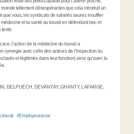
 situation reste très préoccupante pour l’avenir proche,
e monde tellement désespérantes que cela introduit un
i que vous, les syndicats de salariés saurez insuffler
 médecine et la santé au travail en défendant bec et
 texte.
ficace, l’action de la médecine du travail a
n synergie avec celle des acteurs de l’Inspection du
avés et légitimés dans leur fonction) ainsi qu’avec la
ée.
VIN, DELPUECH, DEVANTAY, GHANTY, LAFARGE,
 travail
#
Employeur.euse