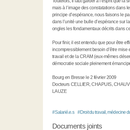
Toutefois, il faut garder à l’esprit que la
mais à l’image des constatations dans l
principe d’espérance, nous faisons le par
dans l’unité une bulle d’espérance sur la
ongles les fondamentaux décrits dans ce
Pour finir, il est entendu que pour être ef
incompressiblement besoin d’être mise e
travail et de la CRAM (eux-mêmes désencl
démocratie sociale pleinement émancip
Bourg en Bresse le 2 février 2009
Docteurs CELLIER, CHAPUIS, CHAU
LAUZE
#
Salarié.e.s
#
Droit du travail, médecine du
Documents joints