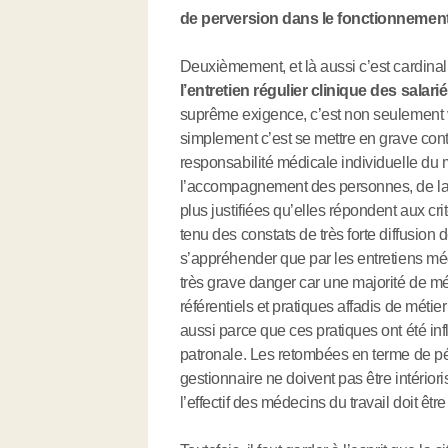
de perversion dans le fonctionnemen
Deuxièmement, et là aussi c’est cardinal 
l’entretien régulier clinique des salar
suprême exigence, c’est non seulement v
simplement c’est se mettre en grave cont
responsabilité médicale individuelle du m
l’accompagnement des personnes, de la fo
plus justifiées qu’elles répondent aux cri
tenu des constats de très forte diffusion 
s’appréhender que par les entretiens m
très grave danger car une majorité de méd
référentiels et pratiques affadis de métie
aussi parce que ces pratiques ont été in
patronale. Les retombées en terme de p
gestionnaire ne doivent pas être intérior
l’effectif des médecins du travail doit êtr