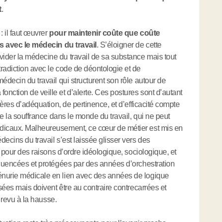
t
.
: il faut œuvrer
pour maintenir coûte que coûte
iés avec le médecin du travail
. S’éloigner de cette
ider la médecine du travail de sa substance mais tout
radiction avec le code de déontologie et de
édecin du travail qui structurent son rôle autour de
nction de veille et d’alerte. Ces postures sont d’autant
tères d’adéquation, de pertinence, et d’efficacité compte
de la souffrance dans le monde du travail, qui ne peut
édicaux. Malheureusement, ce cœur de métier est mis en
ecins du travail s’est laissée glisser vers des
r pour des raisons d’ordre idéologique, sociologique, et
fluencées et protégées par des années d’orchestration
énurie médicale en lien avec des années de logique
isées mais doivent être au contraire contrecarrées et
e revu à la hausse.