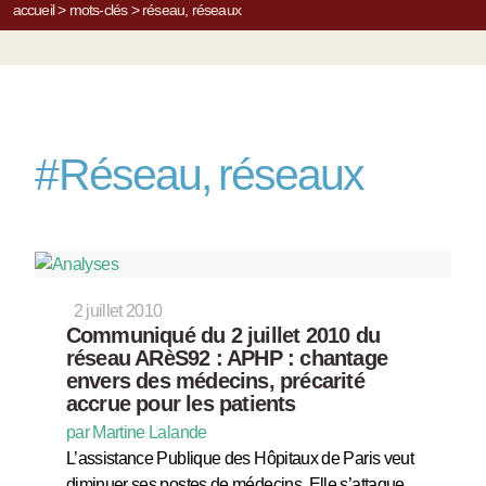
accueil
>
mots-clés
>
réseau, réseaux
#
Réseau, réseaux
2 juillet 2010
Communiqué du 2 juillet 2010 du
réseau ARèS92 : APHP : chantage
envers des médecins, précarité
accrue pour les patients
par Martine Lalande
L’assistance Publique des Hôpitaux de Paris veut
diminuer ses postes de médecins. Elle s’attaque