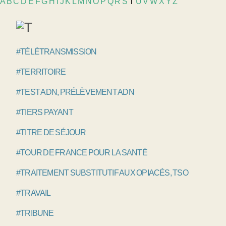
A
B
C
D
E
F
G
H
I
J
K
L
M
N
O
P
Q
R
S
T
U
V
W
X
Y
Z
#TÉLÉTRANSMISSION
#TERRITOIRE
#TEST ADN, PRÉLÈVEMENT ADN
#TIERS PAYANT
#TITRE DE SÉJOUR
#TOUR DE FRANCE POUR LA SANTÉ
#TRAITEMENT SUBSTITUTIF AUX OPIACÉS, TSO
#TRAVAIL
#TRIBUNE