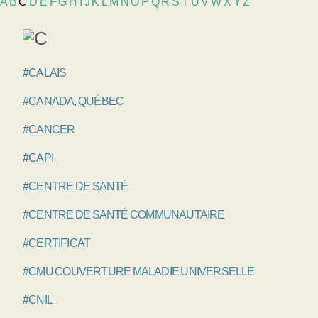
A
B
C
D
E
F
G
H
I
J
K
L
M
N
O
P
Q
R
S
T
U
V
W
X
Y
Z
#CALAIS
#CANADA, QUÉBEC
#CANCER
#CAPI
#CENTRE DE SANTÉ
#CENTRE DE SANTÉ COMMUNAUTAIRE
#CERTIFICAT
#CMU COUVERTURE MALADIE UNIVERSELLE
#CNIL