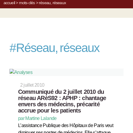
accueil
>
mots-clés
>
réseau, réseaux
#
Réseau, réseaux
2 juillet 2010
Communiqué du 2 juillet 2010 du
réseau ARèS92 : APHP : chantage
envers des médecins, précarité
accrue pour les patients
par Martine Lalande
L’assistance Publique des Hôpitaux de Paris veut
diminuer ses postes de médecins. Elle s’attaque