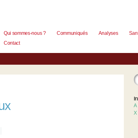
Qui sommes-nous ?
Communiqués
Analyses
Sant
Contact
I
ux
A
X