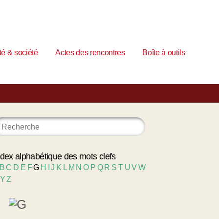
é & société
Actes des rencontres
Boîte à outils
ndex alphabétique des mots clefs
B
C
D
E
F
G
H
I
J
K
L
M
N
O
P
Q
R
S
T
U
V
W
Y
Z