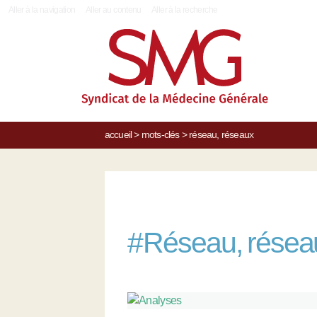
|
Aller à la navigation
Aller au contenu
Aller à la recherche
accueil
>
mots-clés
>
réseau, réseaux
#
Réseau, résea