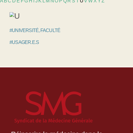
A
B
C
D
E
F
G
H
I
J
K
L
M
N
O
P
Q
R
S
T
U
V
W
X
Y
Z
#UNIVERSITÉ, FACULTÉ
#USAGER.E.S