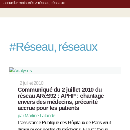
accueil
>
mots-clés
>
réseau, réseaux
#
Réseau, réseaux
2 juillet 2010
Communiqué du 2 juillet 2010 du
réseau ARèS92 : APHP : chantage
envers des médecins, précarité
accrue pour les patients
par Martine Lalande
L’assistance Publique des Hôpitaux de Paris veut
diminuer ses postes de médecins. Elle s’attaque