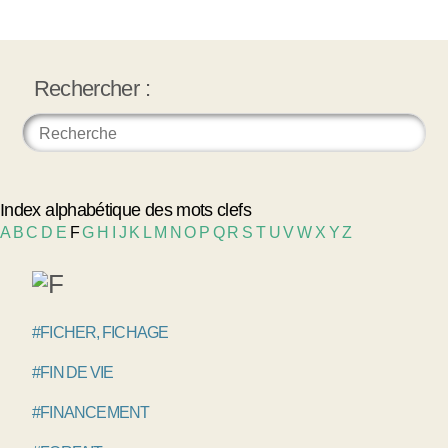
Rechercher :
Index alphabétique des mots clefs
A
B
C
D
E
F
G
H
I
J
K
L
M
N
O
P
Q
R
S
T
U
V
W
X
Y
Z
#FICHER, FICHAGE
#FIN DE VIE
#FINANCEMENT