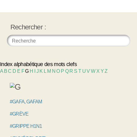
Rechercher :
Index alphabétique des mots clefs
A
B
C
D
E
F
G
H
I
J
K
L
M
N
O
P
Q
R
S
T
U
V
W
X
Y
Z
#GAFA, GAFAM
#GRÈVE
#GRIPPE H1N1