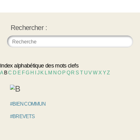
Rechercher :
Index alphabétique des mots clefs
A
B
C
D
E
F
G
H
I
J
K
L
M
N
O
P
Q
R
S
T
U
V
W
X
Y
Z
#BIEN COMMUN
#BREVETS