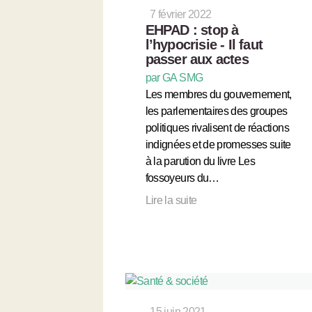
7 février 2022
EHPAD : stop à
l’hypocrisie - Il faut
passer aux actes
par GA SMG
Les membres du gouvernement,
les parlementaires des groupes
politiques rivalisent de réactions
indignées et de promesses suite
à la parution du livre Les
fossoyeurs du…
Lire la suite
15 juin 2021