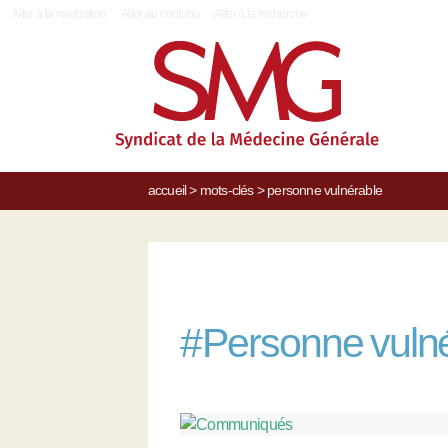
|
Aller à la navigation
Aller au contenu
Aller à la recherche
accueil
>
mots-clés
>
personne vulnérable
#
Personne vuln