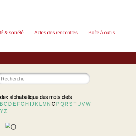
é & société
Actes des rencontres
Boîte à outils
ndex alphabétique des mots clefs
B
C
D
E
F
G
H
I
J
K
L
M
N
O
P
Q
R
S
T
U
V
W
Y
Z