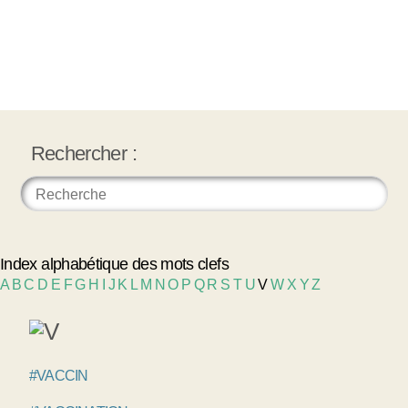
Rechercher :
Index alphabétique des mots clefs
A
B
C
D
E
F
G
H
I
J
K
L
M
N
O
P
Q
R
S
T
U
V
W
X
Y
Z
#VACCIN