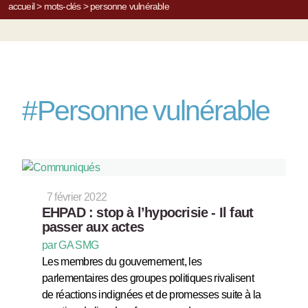
accueil
>
mots-clés
>
personne vulnérable
#
Personne vulnérable
7 février 2022
EHPAD : stop à l’hypocrisie - Il faut
passer aux actes
par GA SMG
Les membres du gouvernement, les
parlementaires des groupes politiques rivalisent
de réactions indignées et de promesses suite à la