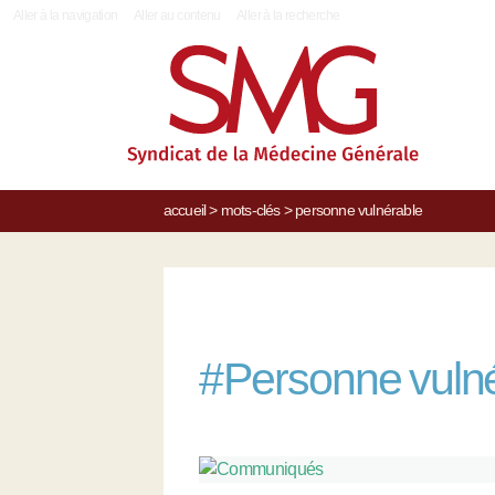
|
Aller à la navigation
Aller au contenu
Aller à la recherche
accueil
>
mots-clés
>
personne vulnérable
#
Personne vuln