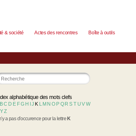
é & société
Actes des rencontres
Boîte à outils
ndex alphabétique des mots clefs
B
C
D
E
F
G
H
I
J
K
L
M
N
O
P
Q
R
S
T
U
V
W
Y
Z
 n'y a pas d'occurence pour la lettre
K