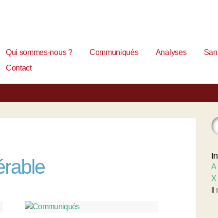
Qui sommes-nous ?
Communiqués
Analyses
Sant
Contact
I
érable
A
X
Il