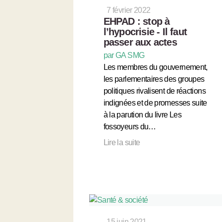
7 février 2022
EHPAD : stop à
l’hypocrisie - Il faut
passer aux actes
par GA SMG
Les membres du gouvernement,
les parlementaires des groupes
politiques rivalisent de réactions
indignées et de promesses suite
à la parution du livre Les
fossoyeurs du…
Lire la suite
15 juin 2021