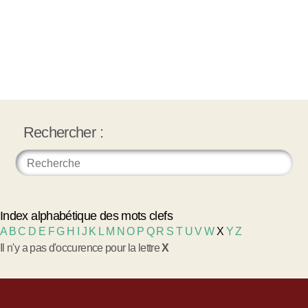
Rechercher :
Index alphabétique des mots clefs
A
B
C
D
E
F
G
H
I
J
K
L
M
N
O
P
Q
R
S
T
U
V
W
X
Y
Z
Il n'y a pas d'occurence pour la lettre
X