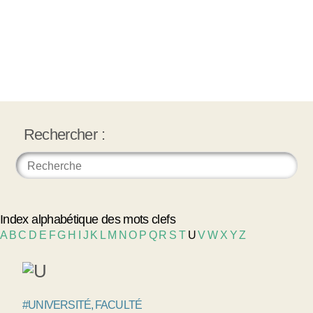
Rechercher :
Index alphabétique des mots clefs
A
B
C
D
E
F
G
H
I
J
K
L
M
N
O
P
Q
R
S
T
U
V
W
X
Y
Z
#UNIVERSITÉ, FACULTÉ