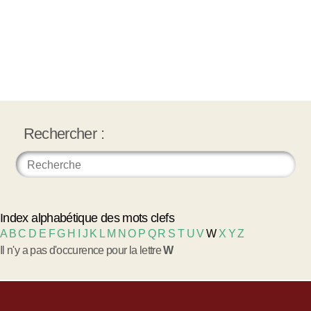
Rechercher :
Index alphabétique des mots clefs
A
B
C
D
E
F
G
H
I
J
K
L
M
N
O
P
Q
R
S
T
U
V
W
X
Y
Z
Il n'y a pas d'occurence pour la lettre
W