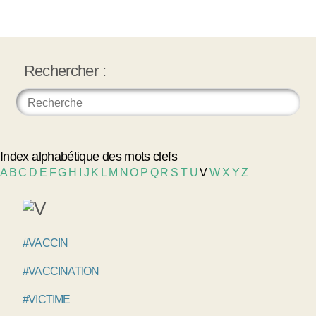
Rechercher :
Index alphabétique des mots clefs
A
B
C
D
E
F
G
H
I
J
K
L
M
N
O
P
Q
R
S
T
U
V
W
X
Y
Z
#VACCIN
#VACCINATION
#VICTIME