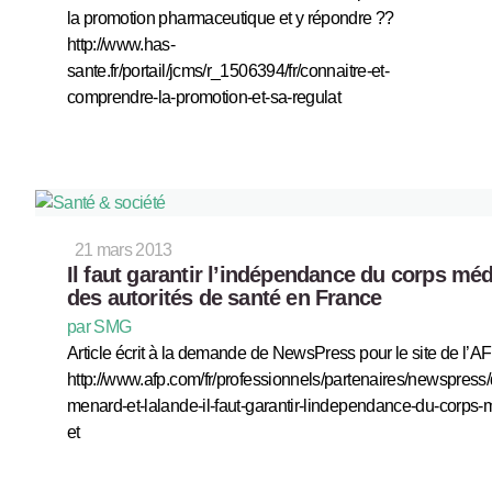
la promotion pharmaceutique et y répondre ??
http://www.has-
sante.fr/portail/jcms/r_1506394/fr/connaitre-et-
comprendre-la-promotion-et-sa-regulat
21 mars 2013
Il faut garantir l’indépendance du corps méd
des autorités de santé en France
par SMG
Article écrit à la demande de NewsPress pour le site de l’AF
http://www.afp.com/fr/professionnels/partenaires/newspress/
menard-et-lalande-il-faut-garantir-lindependance-du-corps-
et