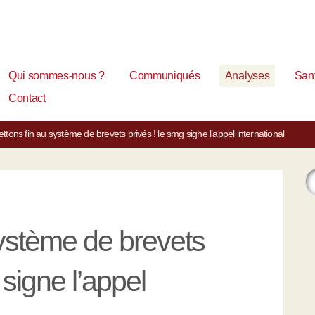
Qui sommes-nous ?
Communiqués
Analyses
Sant
Contact
ttons fin au système de brevets privés ! le smg signe l’appel international
système de brevets
signe l’appel