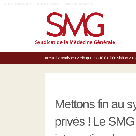
|
Aller à la navigation
Aller au contenu
Aller à la recherche
accueil
>
analyses
>
ethique, société et législation
>
me
Mettons fin au 
privés ! Le SMG 