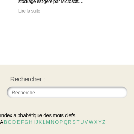
stockage est géré par Microsoft.…
Lire la suite
Rechercher :
Index alphabétique des mots clefs
A
B
C
D
E
F
G
H
I
J
K
L
M
N
O
P
Q
R
S
T
U
V
W
X
Y
Z