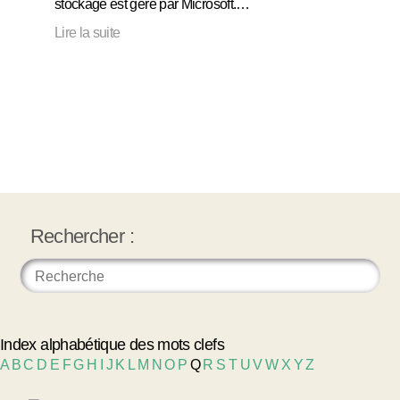
stockage est géré par Microsoft.…
Lire la suite
Rechercher :
Index alphabétique des mots clefs
A
B
C
D
E
F
G
H
I
J
K
L
M
N
O
P
Q
R
S
T
U
V
W
X
Y
Z