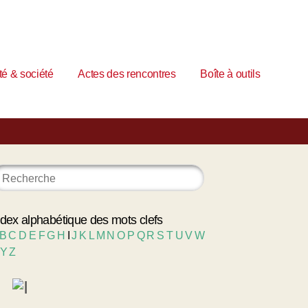
é & société
Actes des rencontres
Boîte à outils
ndex alphabétique des mots clefs
B
C
D
E
F
G
H
I
J
K
L
M
N
O
P
Q
R
S
T
U
V
W
Y
Z