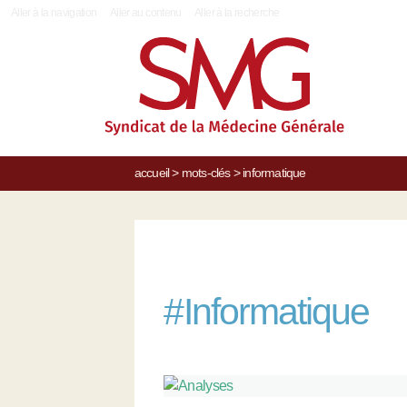
|
Aller à la navigation
Aller au contenu
Aller à la recherche
accueil
>
mots-clés
>
informatique
#
Informatique