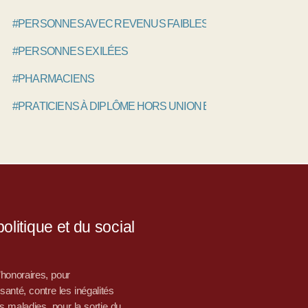
#PERSONNES AVEC REVENUS FAIBLES
#PERSONNES EXILÉES
#PHARMACIENS
#PRATICIENS À DIPLÔME HORS UNION EUROPÉENNE, PAD
litique et du social
d’honoraires, pour
nté, contre les inégalités
s maladies, pour la sortie du