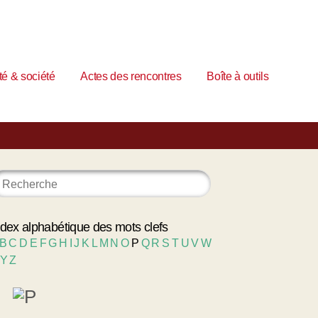
é & société
Actes des rencontres
Boîte à outils
ndex alphabétique des mots clefs
B
C
D
E
F
G
H
I
J
K
L
M
N
O
P
Q
R
S
T
U
V
W
Y
Z