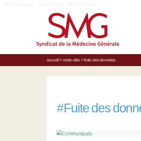
|
Aller à la navigation
Aller au contenu
Aller à la recherche
accueil
>
mots-clés
>
fuite des données
#
Fuite des don