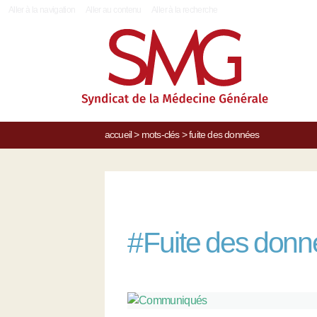
|
Aller à la navigation
Aller au contenu
Aller à la recherche
accueil
>
mots-clés
>
fuite des données
#
Fuite des don