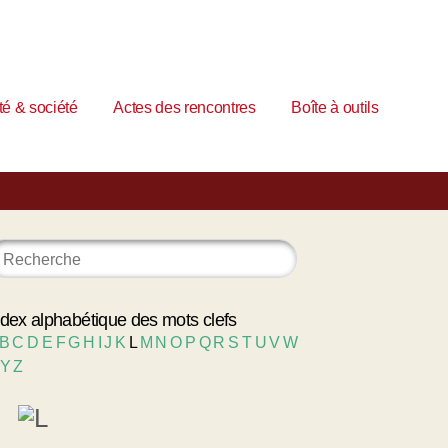
é & société
Actes des rencontres
Boîte à outils
ndex alphabétique des mots clefs
B
C
D
E
F
G
H
I
J
K
L
M
N
O
P
Q
R
S
T
U
V
W
Y
Z