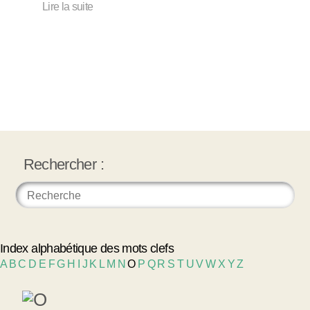
Lire la suite
Rechercher :
Index alphabétique des mots clefs
A
B
C
D
E
F
G
H
I
J
K
L
M
N
O
P
Q
R
S
T
U
V
W
X
Y
Z