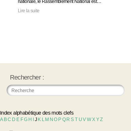
nationale, le Rassemblement National est…
Lire la suite
Rechercher :
Index alphabétique des mots clefs
A
B
C
D
E
F
G
H
I
J
K
L
M
N
O
P
Q
R
S
T
U
V
W
X
Y
Z