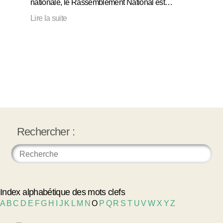
nationale, le Rassemblement National est…
Lire la suite
Rechercher :
Index alphabétique des mots clefs
A
B
C
D
E
F
G
H
I
J
K
L
M
N
O
P
Q
R
S
T
U
V
W
X
Y
Z