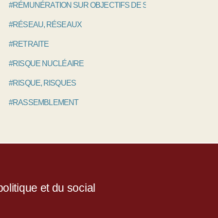
#RÉMUNÉRATION SUR OBJECTIFS DE SANTÉ PUBLIQUE, R
#RÉSEAU, RÉSEAUX
#RETRAITE
#RISQUE NUCLÉAIRE
#RISQUE, RISQUES
#RASSEMBLEMENT
litique et du social