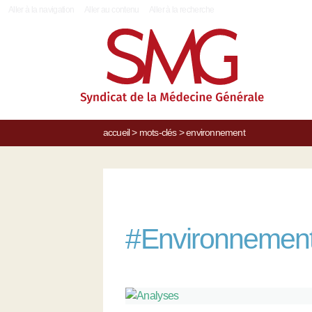
|
Aller à la navigation
Aller au contenu
Aller à la recherche
accueil
>
mots-clés
>
environnement
#
Environnemen