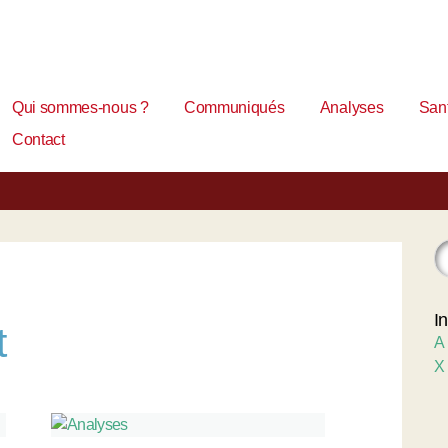
Qui sommes-nous ?
Communiqués
Analyses
Sant
Contact
I
t
A
X