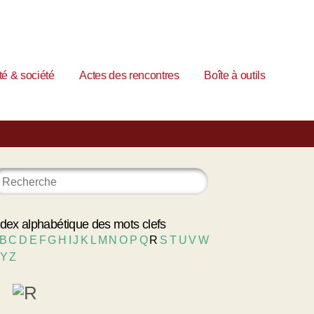
é & société
Actes des rencontres
Boîte à outils
ndex alphabétique des mots clefs
B
C
D
E
F
G
H
I
J
K
L
M
N
O
P
Q
R
S
T
U
V
W
Y
Z