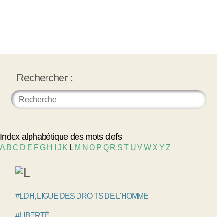
Rechercher :
Index alphabétique des mots clefs
A
B
C
D
E
F
G
H
I
J
K
L
M
N
O
P
Q
R
S
T
U
V
W
X
Y
Z
#LDH, LIGUE DES DROITS DE L'HOMME
#LIBERTÉ