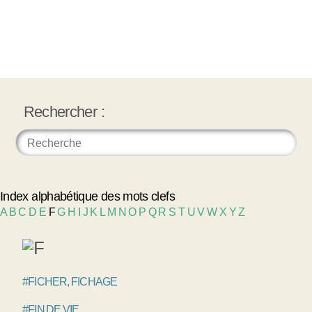
Rechercher :
Index alphabétique des mots clefs
A
B
C
D
E
F
G
H
I
J
K
L
M
N
O
P
Q
R
S
T
U
V
W
X
Y
Z
#FICHER, FICHAGE
#FIN DE VIE