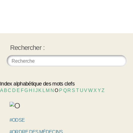
Rechercher :
Index alphabétique des mots clefs
A
B
C
D
E
F
G
H
I
J
K
L
M
N
O
P
Q
R
S
T
U
V
W
X
Y
Z
#ODSE
#ORDRE DES MÉDECINS