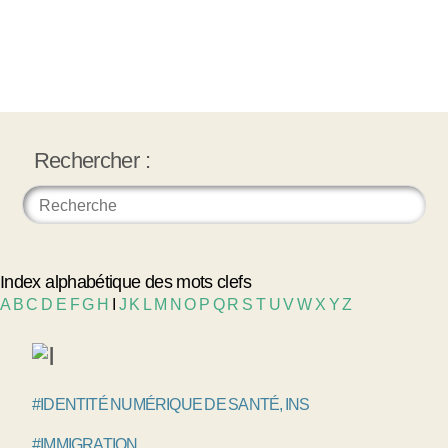
Rechercher :
Index alphabétique des mots clefs
A
B
C
D
E
F
G
H
I
J
K
L
M
N
O
P
Q
R
S
T
U
V
W
X
Y
Z
#IDENTITÉ NUMÉRIQUE DE SANTÉ, INS
#IMMIGRATION