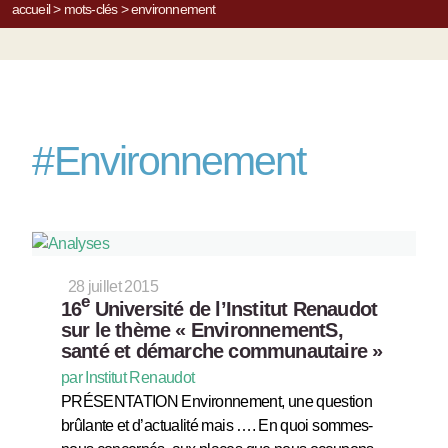
accueil
>
mots-clés
>
environnement
#
Environnement
28 juillet 2015
e
16
Université de l’Institut Renaudot
sur le thème « EnvironnementS,
santé et démarche communautaire »
par Institut Renaudot
PRÉSENTATION Environnement, une question
brûlante et d’actualité mais …. En quoi sommes-