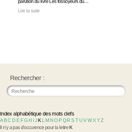
parution du livre Les fossoyeurs du…
Lire la suite
Rechercher :
Index alphabétique des mots clefs
A
B
C
D
E
F
G
H
I
J
K
L
M
N
O
P
Q
R
S
T
U
V
W
X
Y
Z
Il n'y a pas d'occurence pour la lettre
K