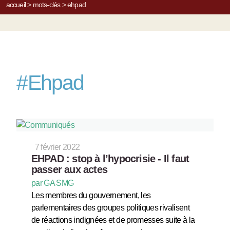
accueil
>
mots-clés
>
ehpad
#
Ehpad
7 février 2022
EHPAD : stop à l’hypocrisie - Il faut
passer aux actes
par GA SMG
Les membres du gouvernement, les
parlementaires des groupes politiques rivalisent
de réactions indignées et de promesses suite à la