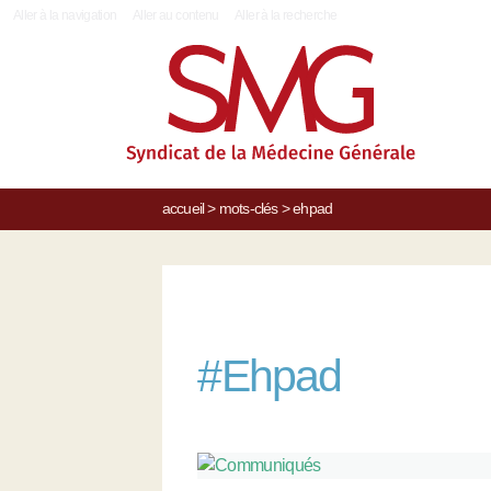
|
Aller à la navigation
Aller au contenu
Aller à la recherche
accueil
>
mots-clés
>
ehpad
#
Ehpad