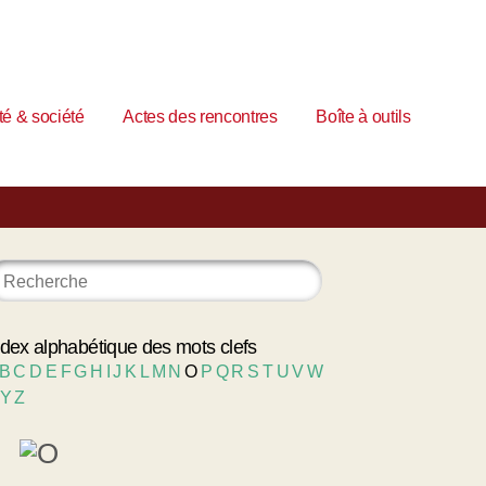
é & société
Actes des rencontres
Boîte à outils
ndex alphabétique des mots clefs
B
C
D
E
F
G
H
I
J
K
L
M
N
O
P
Q
R
S
T
U
V
W
Y
Z