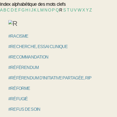
Index alphabétique des mots clefs
A
B
C
D
E
F
G
H
I
J
K
L
M
N
O
P
Q
R
S
T
U
V
W
X
Y
Z
#RACISME
#RECHERCHE, ESSAI CLINIQUE
#RECOMMANDATION
#RÉFÉRENDUM
#RÉFÉRENDUM D’INITIATIVE PARTAGÉE, RIP
#RÉFORME
#RÉFUGIÉ
#REFUS DE SOIN