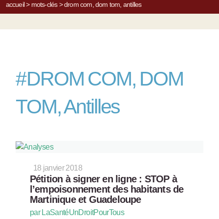
accueil
>
mots-clés
>
drom com, dom tom, antilles
#
DROM COM, DOM
TOM, Antilles
18 janvier 2018
Pétition à signer en ligne : STOP à
l’empoisonnement des habitants de
Martinique et Guadeloupe
par LaSantéUnDroitPourTous