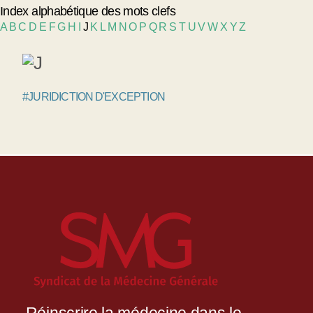
Index alphabétique des mots clefs
A
B
C
D
E
F
G
H
I
J
K
L
M
N
O
P
Q
R
S
T
U
V
W
X
Y
Z
#JURIDICTION D'EXCEPTION