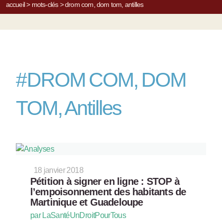
accueil
>
mots-clés
>
drom com, dom tom, antilles
#
DROM COM, DOM
TOM, Antilles
18 janvier 2018
Pétition à signer en ligne : STOP à
l’empoisonnement des habitants de
Martinique et Guadeloupe
par LaSantéUnDroitPourTous