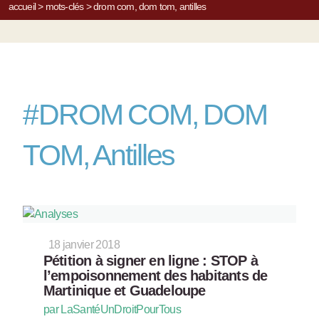
accueil
>
mots-clés
>
drom com, dom tom, antilles
#
DROM COM, DOM
TOM, Antilles
18 janvier 2018
Pétition à signer en ligne : STOP à
l’empoisonnement des habitants de
Martinique et Guadeloupe
par LaSantéUnDroitPourTous