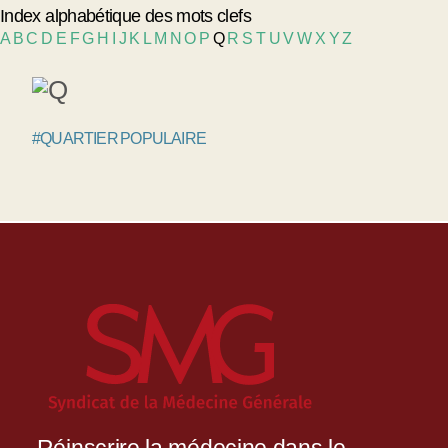
Index alphabétique des mots clefs
A
B
C
D
E
F
G
H
I
J
K
L
M
N
O
P
Q
R
S
T
U
V
W
X
Y
Z
#QUARTIER POPULAIRE