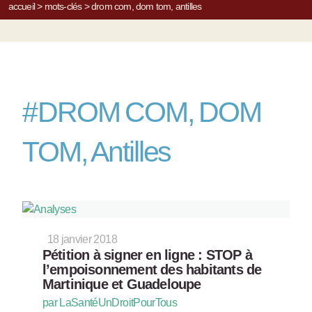
accueil
>
mots-clés
>
drom com, dom tom, antilles
#
DROM COM, DOM
TOM, Antilles
18 janvier 2018
Pétition à signer en ligne : STOP à
l’empoisonnement des habitants de
Martinique et Guadeloupe
par LaSantéUnDroitPourTous