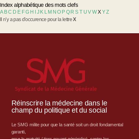
Index alphabétique des mots clefs
A
B
C
D
E
F
G
H
I
J
K
L
M
N
O
P
Q
R
S
T
U
V
W
X
Y
Z
Il n'y a pas d'occurence pour la lettre
X
Réinscrire la médecine dans le
champ du politique et du social
Le SMG milite pour que la santé soit un droit fondamental
garanti,
pour la gratuité / tiers payant généralisé, contre les