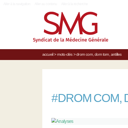
|
Aller à la navigation
Aller au contenu
Aller à la recherche
accueil
>
mots-clés
>
drom com, dom tom, antilles
#
DROM COM, DO