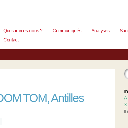
Qui sommes-nous ?
Communiqués
Analyses
Sant
Contact
I
M TOM, Antilles
A
X
Il