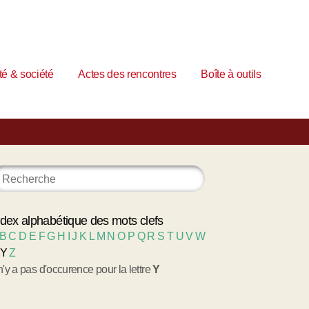
é & société
Actes des rencontres
Boîte à outils
ndex alphabétique des mots clefs
B
C
D
E
F
G
H
I
J
K
L
M
N
O
P
Q
R
S
T
U
V
W
Y
Z
 n'y a pas d'occurence pour la lettre
Y