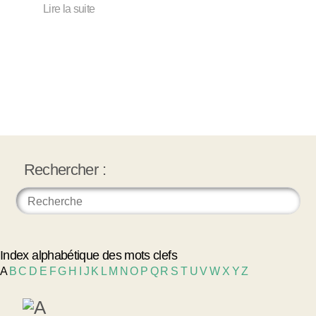
Lire la suite
Rechercher :
Index alphabétique des mots clefs
A
B
C
D
E
F
G
H
I
J
K
L
M
N
O
P
Q
R
S
T
U
V
W
X
Y
Z