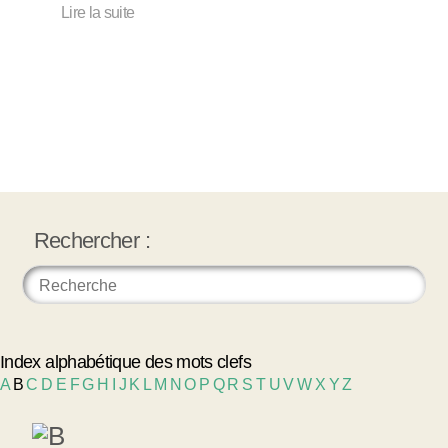
Lire la suite
Rechercher :
Index alphabétique des mots clefs
A
B
C
D
E
F
G
H
I
J
K
L
M
N
O
P
Q
R
S
T
U
V
W
X
Y
Z