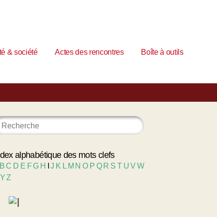
é & société
Actes des rencontres
Boîte à outils
ndex alphabétique des mots clefs
B
C
D
E
F
G
H
I
J
K
L
M
N
O
P
Q
R
S
T
U
V
W
Y
Z