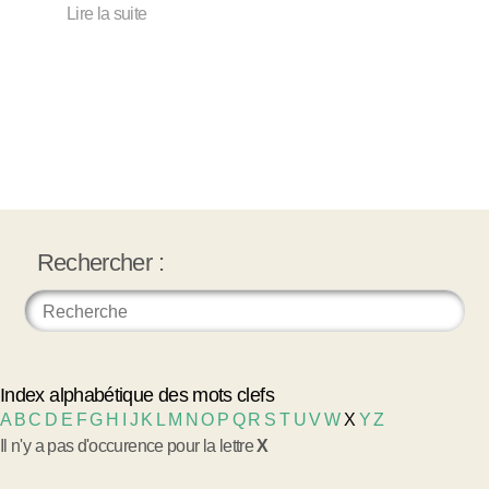
Lire la suite
Rechercher :
Index alphabétique des mots clefs
A
B
C
D
E
F
G
H
I
J
K
L
M
N
O
P
Q
R
S
T
U
V
W
X
Y
Z
Il n'y a pas d'occurence pour la lettre
X