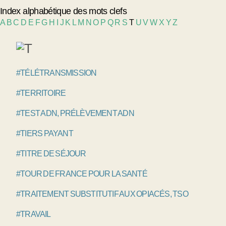
Index alphabétique des mots clefs
A
B
C
D
E
F
G
H
I
J
K
L
M
N
O
P
Q
R
S
T
U
V
W
X
Y
Z
#TÉLÉTRANSMISSION
#TERRITOIRE
#TEST ADN, PRÉLÈVEMENT ADN
#TIERS PAYANT
#TITRE DE SÉJOUR
#TOUR DE FRANCE POUR LA SANTÉ
#TRAITEMENT SUBSTITUTIF AUX OPIACÉS, TSO
#TRAVAIL