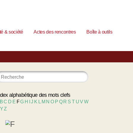
é & société
Actes des rencontres
Boîte à outils
ndex alphabétique des mots clefs
B
C
D
E
F
G
H
I
J
K
L
M
N
O
P
Q
R
S
T
U
V
W
Y
Z