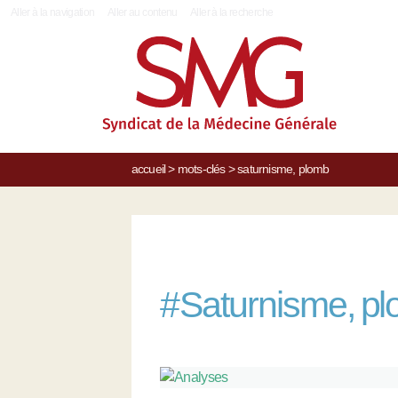
|
Aller à la navigation
Aller au contenu
Aller à la recherche
accueil
>
mots-clés
>
saturnisme, plomb
#
Saturnisme, p