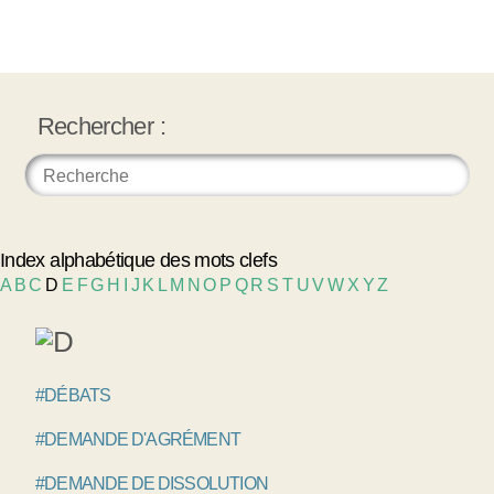
Rechercher :
Index alphabétique des mots clefs
A
B
C
D
E
F
G
H
I
J
K
L
M
N
O
P
Q
R
S
T
U
V
W
X
Y
Z
#DÉBATS
#DEMANDE D'AGRÉMENT
#DEMANDE DE DISSOLUTION