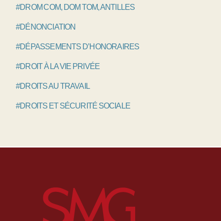
#DROM COM, DOM TOM, ANTILLES
#DÉNONCIATION
#DÉPASSEMENTS D’HONORAIRES
#DROIT À LA VIE PRIVÉE
#DROITS AU TRAVAIL
#DROITS ET SÉCURITÉ SOCIALE