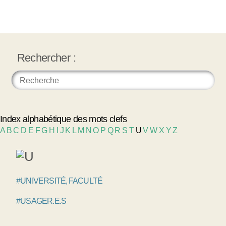
Rechercher :
Index alphabétique des mots clefs
A
B
C
D
E
F
G
H
I
J
K
L
M
N
O
P
Q
R
S
T
U
V
W
X
Y
Z
#UNIVERSITÉ, FACULTÉ
#USAGER.E.S