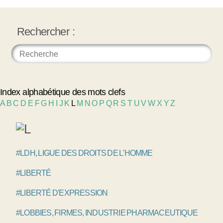
Rechercher :
Index alphabétique des mots clefs
A
B
C
D
E
F
G
H
I
J
K
L
M
N
O
P
Q
R
S
T
U
V
W
X
Y
Z
#LDH, LIGUE DES DROITS DE L'HOMME
#LIBERTÉ
#LIBERTÉ D'EXPRESSION
#LOBBIES, FIRMES, INDUSTRIE PHARMACEUTIQUE