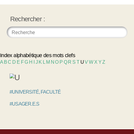
Rechercher :
Index alphabétique des mots clefs
A
B
C
D
E
F
G
H
I
J
K
L
M
N
O
P
Q
R
S
T
U
V
W
X
Y
Z
#UNIVERSITÉ, FACULTÉ
#USAGER.E.S