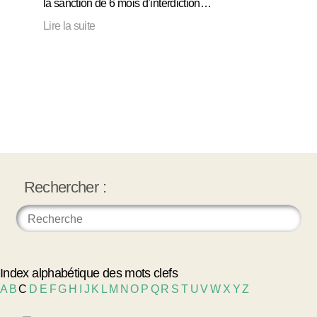
la sanction de 6 mois d’interdiction…
Lire la suite
Rechercher :
Index alphabétique des mots clefs
A
B
C
D
E
F
G
H
I
J
K
L
M
N
O
P
Q
R
S
T
U
V
W
X
Y
Z