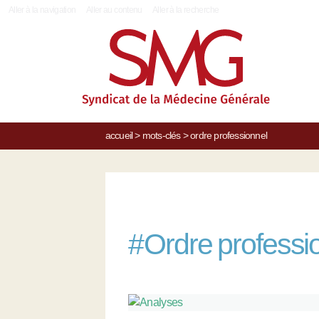
|
Aller à la navigation
Aller au contenu
Aller à la recherche
accueil
>
mots-clés
>
ordre professionnel
#
Ordre professi