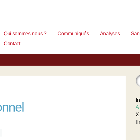
Qui sommes-nous ?
Communiqués
Analyses
Sant
Contact
I
onnel
A
X
Il