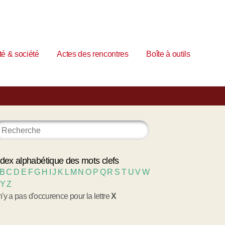
é & société
Actes des rencontres
Boîte à outils
ndex alphabétique des mots clefs
B
C
D
E
F
G
H
I
J
K
L
M
N
O
P
Q
R
S
T
U
V
W
Y
Z
 n'y a pas d'occurence pour la lettre
X